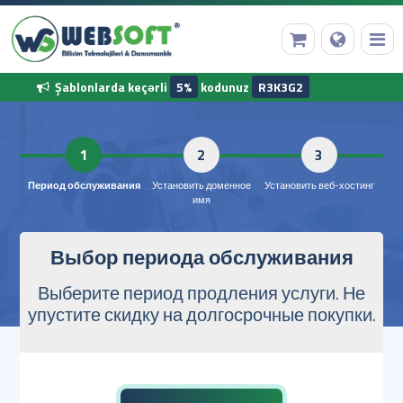
Şablonlarda keçərli
5%
kodunuz
R3K3G2
Ana Səhifə
1
2
Domen Qeydiyyatı
Период обслуживания
Установить доменное
Установить 
имя
Web Hosting
Выбор периода обслуживания
Выберите период продления услуги. Не
Hazır Proqram
упустите скидку на долгосрочные покупки.
Diğer Hizmetler
Korporativ Məlumatlarımız