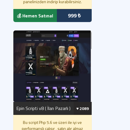
panelinizden indirip kurabilirsiniz.
999 ₺
💰 Hemen Satınal
Epin Scripti v8 ( İlan Pazarlı )
♥️ 2089
Bu script Php 5.6 ve üzeri ile iyi ve
performanslı çalışır , satın alır almaz