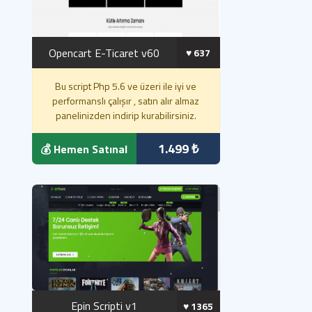
Opencart E-Ticaret v60
♥️ 637
Bu script Php 5.6 ve üzeri ile iyi ve
performanslı çalışır , satın alır almaz
panelinizden indirip kurabilirsiniz.
1.499 ₺
💰 Hemen Satınal
Epin Scripti v1
♥️ 1365