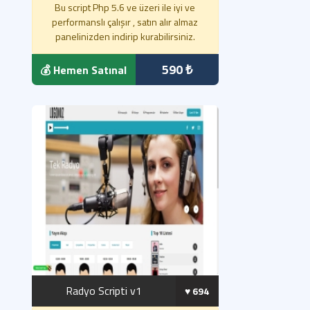
Bu script Php 5.6 ve üzeri ile iyi ve
performanslı çalışır , satın alır almaz
panelinizden indirip kurabilirsiniz.
590 ₺
💰 Hemen Satınal
Radyo Scripti v1
♥️ 694