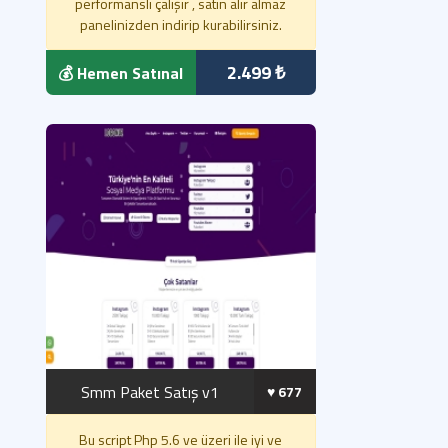
performanslı çalışır , satın alır almaz
panelinizden indirip kurabilirsiniz.
2.499 ₺
💰 Hemen Satınal
Smm Paket Satış v1
♥️ 677
Bu script Php 5.6 ve üzeri ile iyi ve