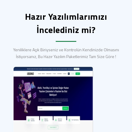
Hazır Yazılımlarımızı
İncelediniz mi?
Yeniliklere Açık Biriyseniz ve Kontrolün Kendinizde Olmasını
İstiyorsanız, Bu Hazır Yazılım Paketlerimiz Tam Size Göre !