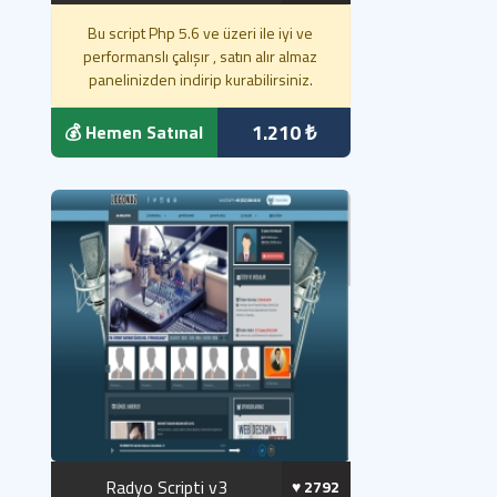
Bu script Php 5.6 ve üzeri ile iyi ve
performanslı çalışır , satın alır almaz
panelinizden indirip kurabilirsiniz.
1.210 ₺
💰 Hemen Satınal
Radyo Scripti v3
♥️ 2792