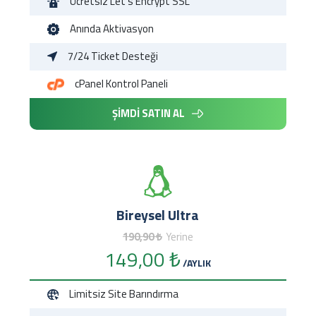
Ücretsiz
Let's Encrypt SSL
Anında
Aktivasyon
7/24
Ticket Desteği
cPanel
Kontrol Paneli
ŞİMDİ SATIN AL
Bireysel Ultra
190,90 ₺
Yerine
149,00 ₺
/AYLIK
Limitsiz
Site Barındırma