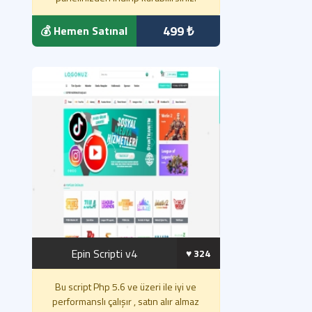
499 ₺
💰 Hemen Satınal
Epin Scripti v4
♥️ 324
Bu script Php 5.6 ve üzeri ile iyi ve
performanslı çalışır , satın alır almaz