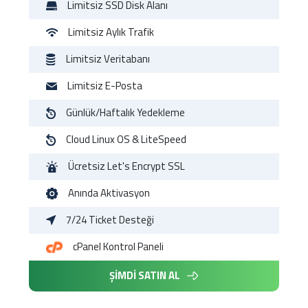
Limitsiz
SSD Disk Alanı
Limitsiz
Aylık Trafik
Limitsiz
Veritabanı
Limitsiz
E-Posta
Günlük/Haftalık
Yedekleme
Cloud
Linux OS & LiteSpeed
Ücretsiz
Let's Encrypt SSL
Anında
Aktivasyon
7/24
Ticket Desteği
cPanel
Kontrol Paneli
ŞİMDİ SATIN AL