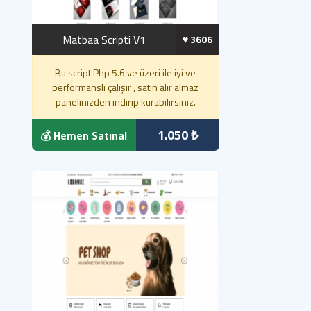
Matbaa Scripti V1
♥️ 3606
Bu script Php 5.6 ve üzeri ile iyi ve
performanslı çalışır , satın alır almaz
panelinizden indirip kurabilirsiniz.
1.050 ₺
💰 Hemen Satınal