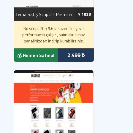
Tema Satış Scripti - Premium
♥️ 1838
Bu script Php 5.6 ve üzeri ile iyi ve
performanslı çalışır , satın alır almaz
panelinizden indirip kurabilirsiniz.
2.499 ₺
💰 Hemen Satınal