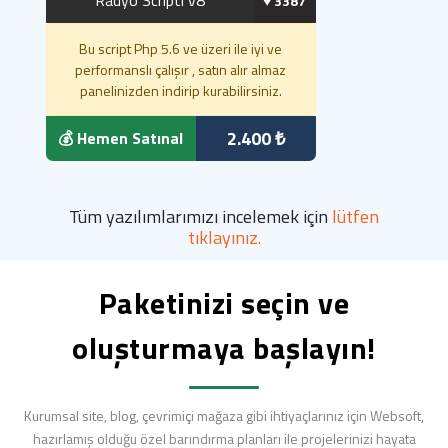
Radyo Scripti v8
♥️ 3387
Bu script Php 5.6 ve üzeri ile iyi ve
performanslı çalışır , satın alır almaz
panelinizden indirip kurabilirsiniz.
2.400 ₺
💰 Hemen Satınal
Tüm yazılımlarımızı incelemek için
lütfen
tıklayınız.
Paketinizi seçin ve
oluşturmaya başlayın!
Kurumsal site, blog, çevrimiçi mağaza gibi ihtiyaçlarınız için Websoft,
hazırlamış olduğu özel barındırma planları ile projelerinizi hayata