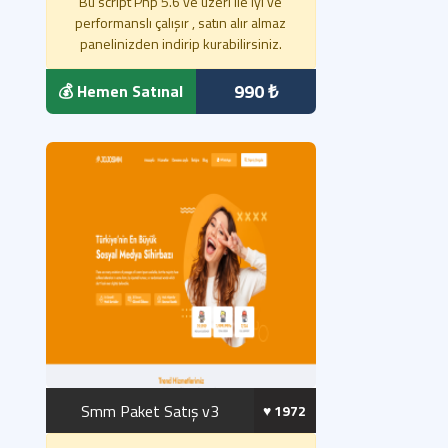
Bu script Php 5.6 ve üzeri ile iyi ve
performanslı çalışır , satın alır almaz
panelinizden indirip kurabilirsiniz.
990 ₺
💰 Hemen Satınal
Smm Paket Satış v3
♥️ 1972