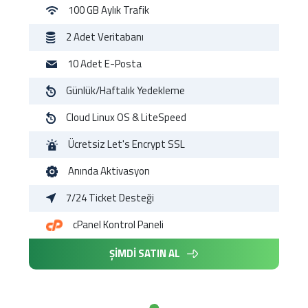
100 GB
Aylık Trafik
2 Adet
Veritabanı
10 Adet
E-Posta
Günlük/Haftalık
Yedekleme
Cloud
Linux OS & LiteSpeed
Ücretsiz
Let's Encrypt SSL
Anında
Aktivasyon
7/24
Ticket Desteği
cPanel
Kontrol Paneli
ŞİMDİ SATIN AL