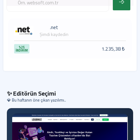
.net
Şimdi kaydedin
%25
1.235,38 ₺
İNDİRİM
✨ Editörün Seçimi
💎 Bu haftanın öne çıkan yazılımı..