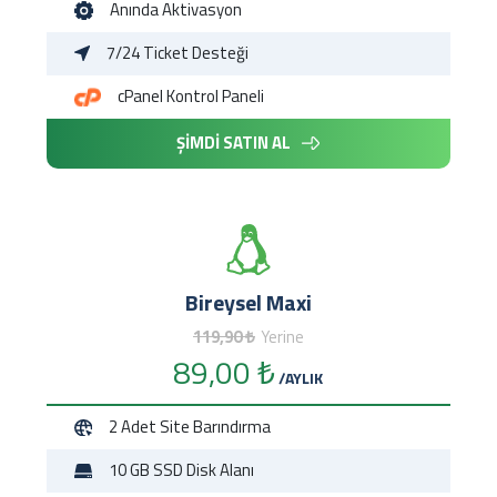
Anında
Aktivasyon
7/24
Ticket Desteği
cPanel
Kontrol Paneli
ŞİMDİ SATIN AL
Bireysel Maxi
119,90 ₺
Yerine
89,00 ₺
/AYLIK
2 Adet
Site Barındırma
10 GB
SSD Disk Alanı