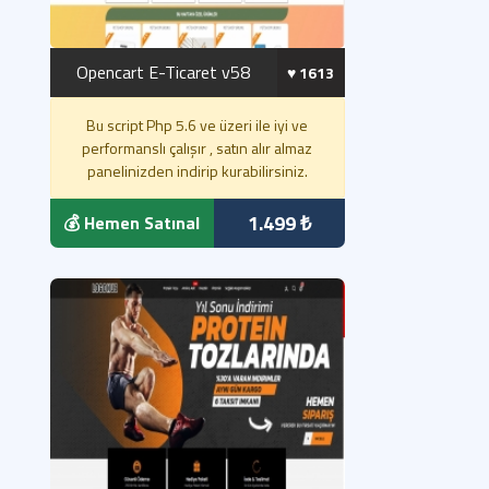
Opencart E-Ticaret v58
♥️ 1613
Bu script Php 5.6 ve üzeri ile iyi ve
performanslı çalışır , satın alır almaz
panelinizden indirip kurabilirsiniz.
1.499 ₺
💰 Hemen Satınal