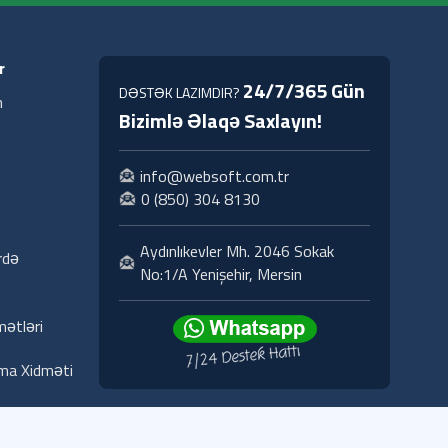
r
24/7/365 Gün
DƏSTƏK LAZIMDIR?
n
Bizimlə Əlaqə Saxlayın!
info@websoft.com.tr
0 (850) 304 8130
Aydınlıkevler Mh. 2046 Sokak
rdə
No:1/A Yenişehir, Mersin
ətləri
ma Xidməti
qaviləsi
KVKK
Əlaqə