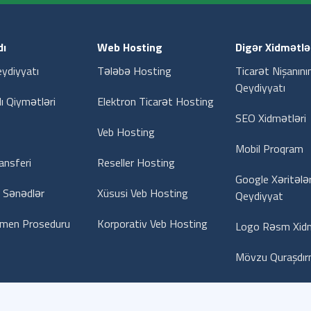
ı
Web Hosting
Digər Xidmətlə
ydiyyatı
Tələbə Hosting
Ticarət Nişanını
Qeydiyyatı
 Qiymətləri
Elektron Ticarət Hosting
SEO Xidmətləri
Veb Hosting
Mobil Proqram
nsferi
Reseller Hosting
Google Xəritələ
i Sənədlər
Xüsusi Veb Hosting
Qeydiyyat
men Proseduru
Korporativ Veb Hosting
Logo Rəsm Xidm
Mövzu Quraşdır
r qorunur..
Haqqımızda
Məxfilik Müqaviləsi
Xidmət Mü