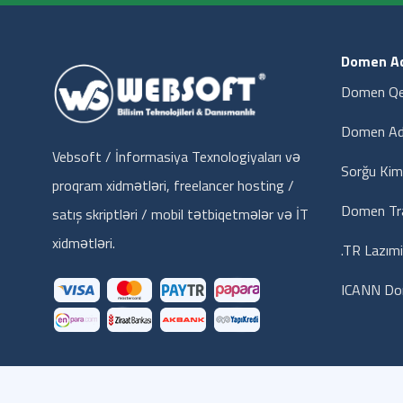
Domen Ad
Domen Qe
Domen Adı
Vebsoft / İnformasiya Texnologiyaları və
Sorğu Kim
proqram xidmətləri, freelancer hosting /
Domen Tra
satış skriptləri / mobil tətbiqetmələr və İT
xidmətləri.
.TR Lazım
ICANN Do
© 2014 Vebsoft İnformasiya Texnologiyaları-Bütün hüquqla