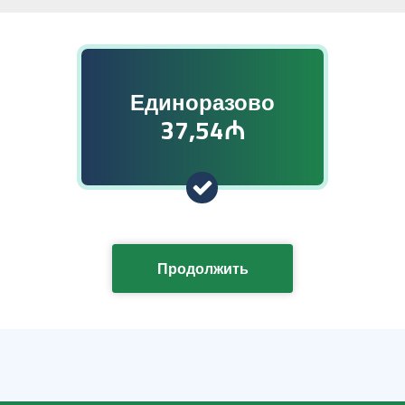
Единоразово
37,54₼
Продолжить