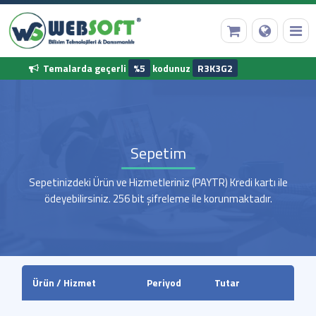
Temalarda geçerli
%5
kodunuz
R3K3G2
Anasayfa
Sepetim
Alan Adı Tescili
Sepetinizdeki Ürün ve Hizmetleriniz (PAYTR) Kredi kartı ile
Web Hosting
ödeyebilirsiniz. 256 bit şifreleme ile korunmaktadır.
Hazır Yazılımlar
Diğer Hizmetler
Ürün / Hizmet
Periyod
Tutar
Kurumsal Bilgilerimiz