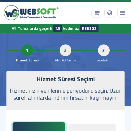
Temalarda geçerli
%5
kodunuz
R3K3G2
Anasayfa
1
2
Alan Adı Tescili
Hizmet Süresi
Alan Adı Belirle
Sepet
Hizmet Süresi Seçimi
Web Hosting
Hizmetinizin yenilenme periyodunu seçin. Uzun
Hazır Yazılımlar
süreli alımlarda indirim fırsatını kaçırmayın.
Diğer Hizmetler
Kurumsal Bilgilerimiz