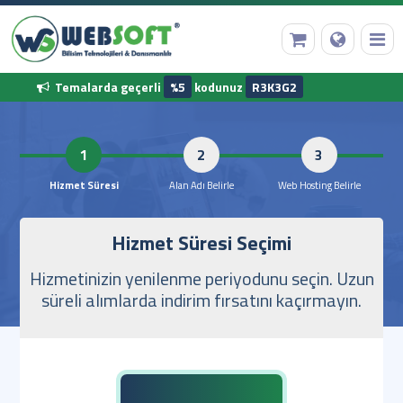
Temalarda geçerli
%5
kodunuz
R3K3G2
Anasayfa
1
2
Alan Adı Tescili
Hizmet Süresi
Alan Adı Belirle
Web Hostin
Hizmet Süresi Seçimi
Web Hosting
Hizmetinizin yenilenme periyodunu seçin. Uzun
Hazır Yazılımlar
süreli alımlarda indirim fırsatını kaçırmayın.
Diğer Hizmetler
Kurumsal Bilgilerimiz