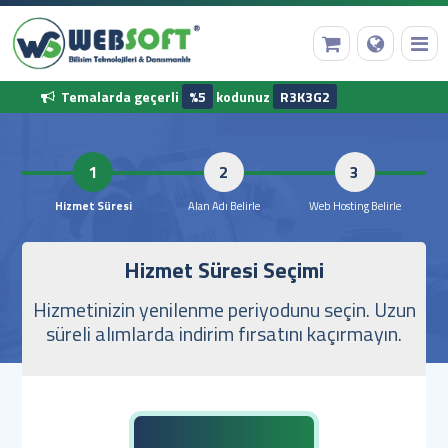
Temalarda geçerli
%5
kodunuz
R3K3G2
Anasayfa
1
2
Alan Adı Tescili
Hizmet Süresi
Alan Adı Belirle
Web Hostin
Hizmet Süresi Seçimi
Web Hosting
Hizmetinizin yenilenme periyodunu seçin. Uzun
Hazır Yazılımlar
süreli alımlarda indirim fırsatını kaçırmayın.
Diğer Hizmetler
Kurumsal Bilgilerimiz