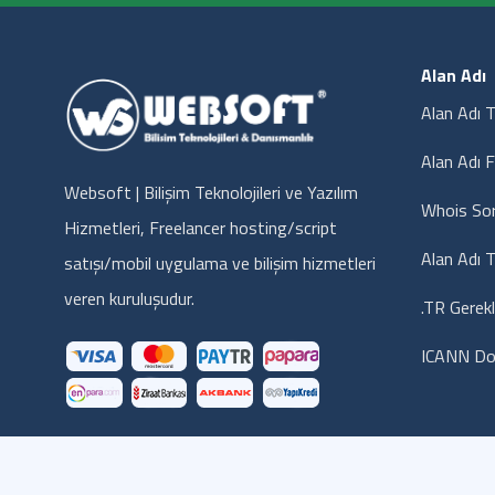
Alan Adı
Alan Adı T
Alan Adı F
Websoft | Bilişim Teknolojileri ve Yazılım
Whois So
Hizmetleri, Freelancer hosting/script
Alan Adı T
satışı/mobil uygulama ve bilişim hizmetleri
veren kuruluşudur.
.TR Gerekl
ICANN Do
© 2014 Websoft Bilişim Teknolojileri - Tüm hakları saklıdır..