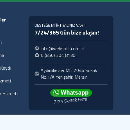
ler
DESTEĞE Mİ İHTİYACINIZ VAR?
7/24/365 Gün bize ulaşın!
i
info@websoft.com.tr
ma
0 (850) 304 8130
Kaydı
Aydınlıkevler Mh. 2046 Sokak
No:1/A Yenişehir, Mersin
izmeti
 Hizmeti
si
KVKK
İletişim