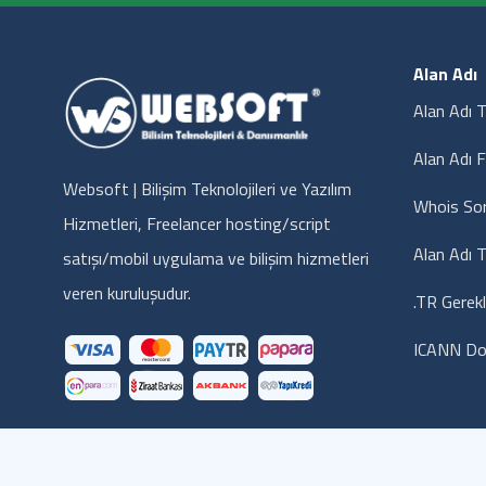
Alan Adı
Alan Adı T
Alan Adı F
Websoft | Bilişim Teknolojileri ve Yazılım
Whois So
Hizmetleri, Freelancer hosting/script
Alan Adı T
satışı/mobil uygulama ve bilişim hizmetleri
veren kuruluşudur.
.TR Gerekl
ICANN Do
© 2014 Websoft Bilişim Teknolojileri - Tüm hakları saklıdır..