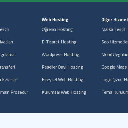
Web Hosting
Diğer Hizmet
escili
Öğrenci Hosting
Marka Tescil
iyatları
E-Ticaret Hosting
Seo Hizmetler
rgulama
Wordpress Hosting
Mobil Uygula
ransferi
Reseller Bayi Hosting
Google Maps 
i Evraklar
Bireysel Web Hosting
Logo Çizim H
main Prosedür
Kurumsal Web Hosting
Tema Kurulum
Hakkımızda
Gizlilik Sözleşmesi
Hizmet Sözleşme