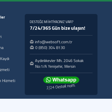
ler
DESTEĞE Mİ İHTİYACINIZ VAR?
7/24/365 Gün bize ulaşın!
i
info@websoft.com.tr
ma
0 (850) 304 8130
Kaydı
Aydınlıkevler Mh. 2046 Sokak
No:1/A Yenişehir, Mersin
izmeti
 Hizmeti
si
KVKK
İletişim