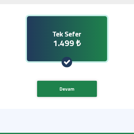
Tek Sefer
1.499 ₺
Devam