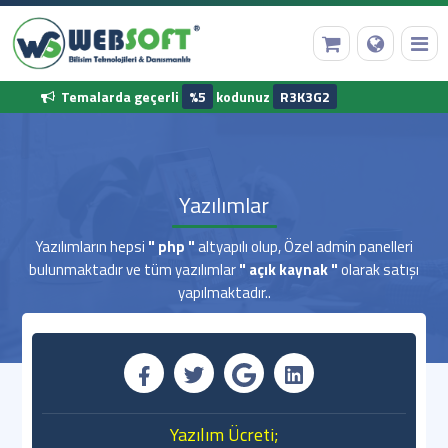
Temalarda geçerli
%5
kodunuz
R3K3G2
Anasayfa
Yazılımlar
Alan Adı Tescili
Yazılımların hepsi
" php "
altyapılı olup, Özel admin panelleri
bulunmaktadır ve tüm yazılımlar
" açık kaynak "
olarak satışı
Web Hosting
yapılmaktadır..
Hazır Yazılımlar
Diğer Hizmetler
Kurumsal Bilgilerimiz
Yazılım Ücreti;