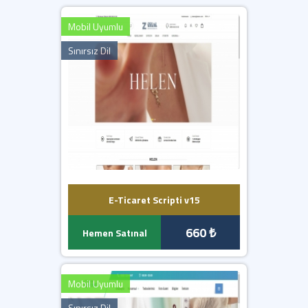
Yazılımımız en düşük 5.6 PHP sürümü ile çalışmaktadır.
Sunucunuzda güncel IONCUBE yüklü olmalıdır.
Mobil Uyumlu
İletişim formları, SMTP bilgilerini girmediğiniz taktirde
çalışmaz.
Sınırsız Dil
E-Ticaret Scripti v15
660 ₺
Hemen Satınal
Mobil Uyumlu
Sınırsız Dil