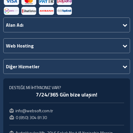
Alan Adı
Web Hosting
Diğer Hizmetler
DESTEĞE Mİ İHTİYACINIZ VAR?
7/24/365 Gün bize ulaşın!
info@websoft.com.tr
0 (850) 304 8130
Aydınlıkevler Mh. 2046 Sokak No:1/A Yenişehir, Mersin