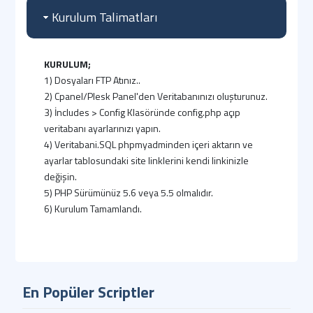
Kurulum Talimatları
KURULUM;
1) Dosyaları FTP Atınız..
2) Cpanel/Plesk Panel'den Veritabanınızı oluşturunuz.
3) İncludes > Config Klasöründe config.php açıp
veritabanı ayarlarınızı yapın.
4) Veritabani.SQL phpmyadminden içeri aktarın ve
ayarlar tablosundaki site linklerini kendi linkinizle
değişin.
5) PHP Sürümünüz 5.6 veya 5.5 olmalıdır.
6) Kurulum Tamamlandı.
ADMIN GİRİŞ BİLGİLERİ
(Standart);
Admin Paneli : http://siteadi.com/panel
E-Posta : demo
Parola : demo
En Popüler Scriptler
ÖNEMLİ;