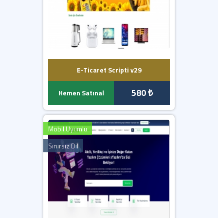
E-Ticaret Scripti v29
580 ₺
Hemen Satınal
Mobil Uyumlu
Sınırsız Dil