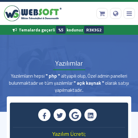
Temalarda geçerli
%5
kodunuz
R3K3G2
Anasayfa
Yazılımlar
Alan Adı Tescili
Yazılımların hepsi
" php "
altyapılı olup, Özel admin panelleri
bulunmaktadır ve tüm yazılımlar
" açık kaynak "
olarak satışı
Web Hosting
yapılmaktadır..
Hazır Yazılımlar
Diğer Hizmetler
Kurumsal Bilgilerimiz
Yazılım Ücreti;