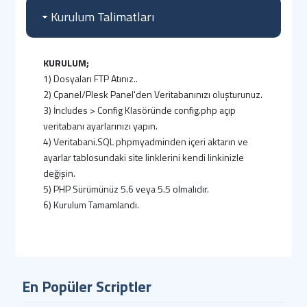
Kurulum Talimatları
KURULUM;
1) Dosyaları FTP Atınız..
2) Cpanel/Plesk Panel'den Veritabanınızı oluşturunuz.
3) İncludes > Config Klasöründe config.php açıp
veritabanı ayarlarınızı yapın.
4) Veritabani.SQL phpmyadminden içeri aktarın ve
ayarlar tablosundaki site linklerini kendi linkinizle
değişin.
5) PHP Sürümünüz 5.6 veya 5.5 olmalıdır.
6) Kurulum Tamamlandı.
ADMIN GİRİŞ BİLGİLERİ
(Standart);
Admin Paneli : http://siteadi.com/panel
E-Posta : demo
Parola : demo
En Popüler Scriptler
ÖNEMLİ;