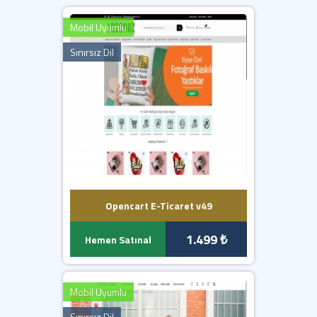
Yazılımımız en düşük 5.6 PHP sürümü ile çalışmaktadır.
Sunucunuzda güncel IONCUBE yüklü olmalıdır.
Mobil Uyumlu
İletişim formları, SMTP bilgilerini girmediğiniz taktirde
çalışmaz.
Sınırsız Dil
Opencart E-Ticaret v49
1.499 ₺
Hemen Satınal
Mobil Uyumlu
Sınırsız Dil