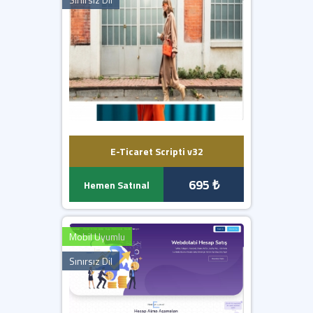
E-Ticaret Scripti v32
695 ₺
Hemen Satınal
Mobil Uyumlu
Sınırsız Dil