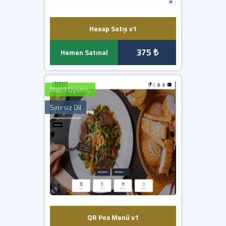
Hesap Satış v1
375 ₺
Hemen Satınal
Mobil Uyumlu
Sınırsız Dil
QR Pos Menü v1