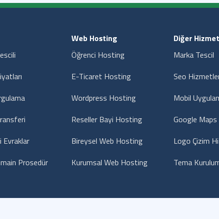
Web Hosting
Diğer Hizmet
escili
Öğrenci Hosting
Marka Tescil
iyatları
E-Ticaret Hosting
Seo Hizmetler
rgulama
Wordpress Hosting
Mobil Uygula
ransferi
Reseller Bayi Hosting
Google Maps 
i Evraklar
Bireysel Web Hosting
Logo Çizim H
main Prosedür
Kurumsal Web Hosting
Tema Kurulum
Hakkımızda
Gizlilik Sözleşmesi
Hizmet Sözleşme