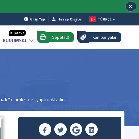
Giriş Yap
Hesap Oluştur
TÜRKÇE
bi'kahve
Sepet (0)
Kampanyalar
KURUMSAL
izi
ı
n Değer!
cı Olalım.
nak "
olarak satışı yapılmaktadır..
yor
 İncele
ek Fiyat!
 Edinin