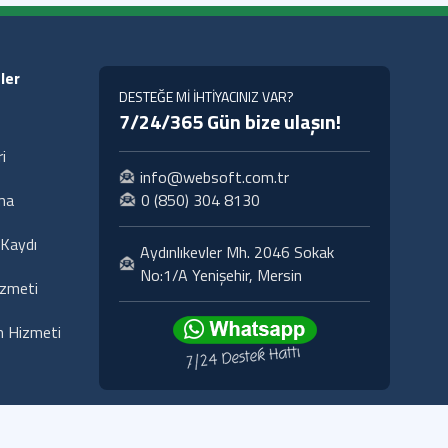
ler
DESTEĞE Mİ İHTİYACINIZ VAR?
7/24/365 Gün bize ulaşın!
i
info@websoft.com.tr
ma
0 (850) 304 8130
Kaydı
Aydınlıkevler Mh. 2046 Sokak
No:1/A Yenişehir, Mersin
izmeti
 Hizmeti
si
KVKK
İletişim