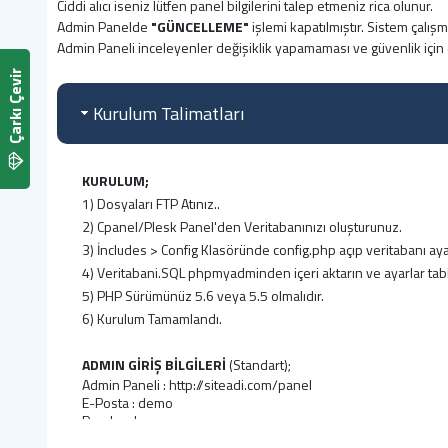
Ciddi alıcı iseniz lütfen panel bilgilerini talep etmeniz rica olunur.
Admin Panelde
"GÜNCELLEME"
işlemi kapatılmıştır. Sistem çalış
Admin Paneli inceleyenler değişiklik yapamaması ve güvenlik iç
Çarkı Çevir
Kurulum Talimatları
KURULUM;
1) Dosyaları FTP Atınız..
2) Cpanel/Plesk Panel'den Veritabanınızı oluşturunuz.
3) İncludes > Config Klasöründe config.php açıp veritabanı ayar
4) Veritabani.SQL phpmyadminden içeri aktarın ve ayarlar tablo
5) PHP Sürümünüz 5.6 veya 5.5 olmalıdır.
6) Kurulum Tamamlandı.
ADMIN GİRİŞ BİLGİLERİ
(Standart);
Admin Paneli : http://siteadi.com/panel
E-Posta : demo
Parola : demo