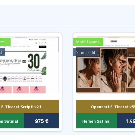
.
umlu
Mobil Uyumlu
il
Sınırsız Dil
E-Ticaret Scripti v21
Opencart E-Ticaret v5
975 ₺
1.4
n Satınal
Hemen Satınal