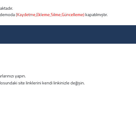
maktadır.
in demoda
(Kaydetme,Ekleme,Silme,Güncelleme)
kapatılmıştır.
larınızı yapın.
sundaki site linklerini kendi linkinizle değişin.