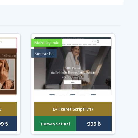
Mobil Uyumlu
Sınırsız Dil
5
E-Ticaret Scripti v17
99 ₺
999 ₺
Hemen Satınal