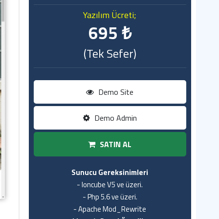
Yazılım Ücreti;
695 ₺
(Tek Sefer)
Demo Site
Demo Admin
SATIN AL
Sunucu Gereksinimleri
- Ioncube V5 ve üzeri.
- Php 5.6 ve üzeri.
- Apache Mod_Rewrite