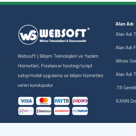
Alan Adı
Alan Adı T
Alan Adı F
Websoft | Bilişim Teknolojileri ve Yazılım
Whois So
Hizmetleri, Freelancer hosting/script
Alan Adı T
satışı/mobil uygulama ve bilişim hizmetleri
veren kuruluşudur.
.TR Gerekl
ICANN Do
© 2014 Websoft Bilişim Teknolojileri - Tüm hakları saklıdır..