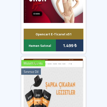
Opencart E-Ticaret v51
1.499 ₺
Hemen Satınal
Mobil Uyumlu
Sınırsız Dil