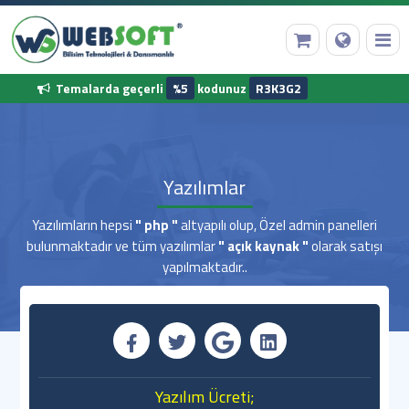
Temalarda geçerli
%5
kodunuz
R3K3G2
Anasayfa
Yazılımlar
Alan Adı Tescili
Yazılımların hepsi
" php "
altyapılı olup, Özel admin panelleri
bulunmaktadır ve tüm yazılımlar
" açık kaynak "
olarak satışı
Web Hosting
yapılmaktadır..
Hazır Yazılımlar
Diğer Hizmetler
Kurumsal Bilgilerimiz
Yazılım Ücreti;