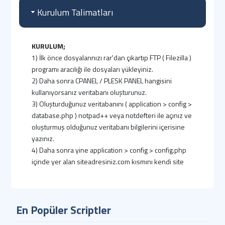
Kurulum Talimatları
KURULUM;
1) İlk önce dosyalarınızı rar'dan çıkartıp FTP ( Filezilla )
programı aracılığı ile dosyaları yükleyiniz.
2) Daha sonra CPANEL / PLESK PANEL hangisini
kullanıyorsanız veritabanı oluşturunuz.
3) Oluşturduğunuz veritabanını ( application > config >
database.php ) notpad++ veya notdefteri ile açınız ve
oluşturmuş olduğunuz veritabanı bilgilerini içerisine
yazınız.
4) Daha sonra yine application > config > config.php
içinde yer alan siteadresiniz.com kısmını kendi site
adresimiz ile değiştirip kaydedip çıkıyoruz.
5) Cpanel veya Plesk panelimizden PHPMYADMİN
kısmına girip dosyalarımızın içindeki .SQL dosyasını
En Popüler Scriptler
içeri aktaralım.