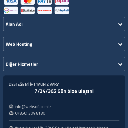
Alan Adı
Web Hosting
Diğer Hizmetler
DESTEĞE Mİ İHTİYACINIZ VAR?
7/24/365 Gün bize ulaşın!
info@websoft.com.tr
0 (850) 304 8130
Aydınlıkevler Mh. 2046 Sokak No:1/A Yenişehir, Mersin