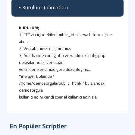
Kurulum Talimatları
KURULUM;
1) FTP.zip içindekileri public_html veya httdocs içine
atınız.
2) Veritabanınızı oluşturunuz.
3) Anadizinde config.php ve wadmin/config.php
dosyalarındaki veritabanı
ve linkleri kendinize göre düzenleyiniz..
Yine aynı bölümde "
/home/demosorgula/public_html/ " bu alandaki
demosorgula
kullanıcı adını kendi cpanel kullanıcı adınızla
değiştiriniz.
Plesk panel kullanıyorsanız public_html adınıda
httdocs yapınız kayıt ediniz.
En Popüler Scriptler
4) Veritabanı.sql dosyasını phpmyadminden içe
aktarınız.