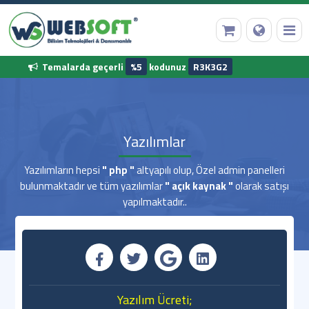
Temalarda geçerli
%5
kodunuz
R3K3G2
Anasayfa
Yazılımlar
Alan Adı Tescili
Yazılımların hepsi
" php "
altyapılı olup, Özel admin panelleri
bulunmaktadır ve tüm yazılımlar
" açık kaynak "
olarak satışı
Web Hosting
yapılmaktadır..
Hazır Yazılımlar
Diğer Hizmetler
Kurumsal Bilgilerimiz
Yazılım Ücreti;