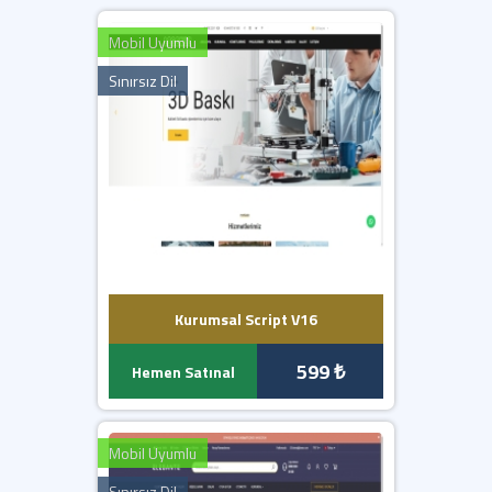
5) Kurulum başarıyla tamamlanmıştır..
Mobil Uyumlu
ADMIN GİRİŞ BİLGİLERİ
(Standart);
Sınırsız Dil
Admin Paneli : http://siteadi.com/wadmin
E-Posta : admin
Parola : demo-123
ÖNEMLİ;
Yazılımımız en düşük 7.2 PHP sürümü ile çalışmaktadır.
Sunucunuzda güncel IONCUBE yüklü olmalıdır.
İletişim formları, SMTP bilgilerini girmediğiniz taktirde
çalışmaz.
Kurumsal Script V16
599 ₺
Hemen Satınal
Mobil Uyumlu
Sınırsız Dil