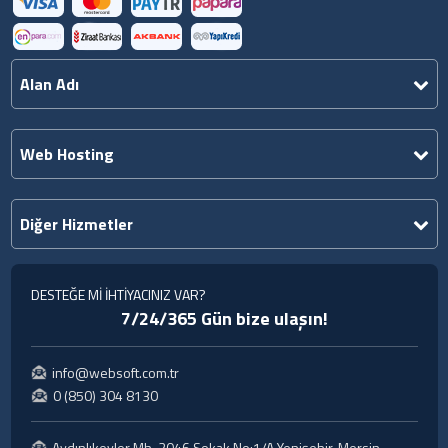
Alan Adı
Web Hosting
Diğer Hizmetler
DESTEĞE Mİ İHTİYACINIZ VAR?
7/24/365 Gün bize ulaşın!
info@websoft.com.tr
0 (850) 304 8130
Aydınlıkevler Mh. 2046 Sokak No:1/A Yenişehir, Mersin