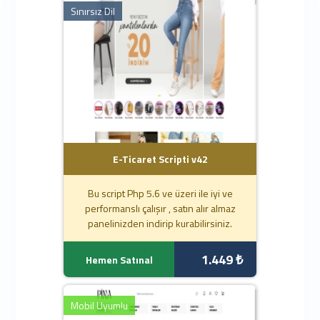
Sınırsız Dil
E-Ticaret Scripti v42
Bu script Php 5.6 ve üzeri ile iyi ve
performanslı çalışır , satın alır almaz
panelinizden indirip kurabilirsiniz.
1.449 ₺
Hemen Satınal
Mobil Uyumlu