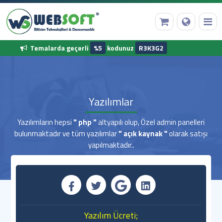
Temalarda geçerli
%5
kodunuz
R3K3G2
Anasayfa
Yazılımlar
Alan Adı Tescili
Yazılımların hepsi
" php "
altyapılı olup, Özel admin panelleri
bulunmaktadır ve tüm yazılımlar
" açık kaynak "
olarak satışı
Web Hosting
yapılmaktadır..
Hazır Yazılımlar
Diğer Hizmetler
Kurumsal Bilgilerimiz
Yazılım Ücreti;