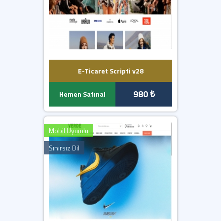
E-Ticaret Scripti v28
980 ₺
Hemen Satınal
Mobil Uyumlu
Sınırsız Dil