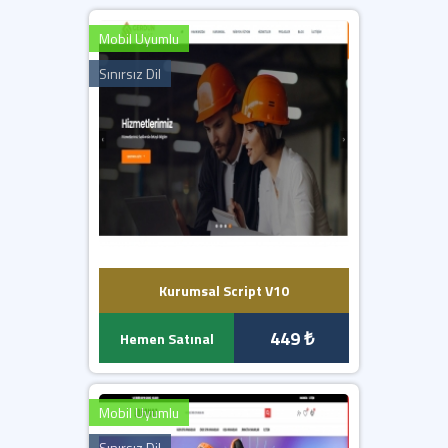
Yazılımımız en düşük 5.6 PHP sürümü ile çalışmaktadır.
Sunucunuzda güncel IONCUBE yüklü olmalıdır.
Mobil Uyumlu
İletişim formları, SMTP bilgilerini girmediğiniz taktirde
çalışmaz.
Sınırsız Dil
Kurumsal Script V10
449 ₺
Hemen Satınal
Mobil Uyumlu
Sınırsız Dil