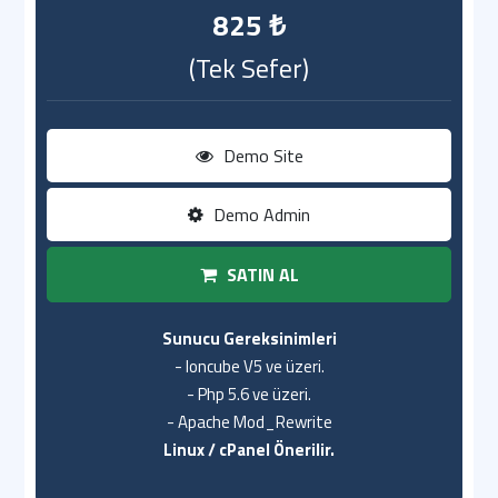
825 ₺
(Tek Sefer)
Demo Site
Demo Admin
SATIN AL
Sunucu Gereksinimleri
- Ioncube V5 ve üzeri.
- Php 5.6 ve üzeri.
- Apache Mod_Rewrite
Linux / cPanel Önerilir.