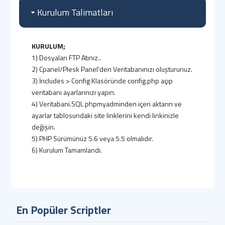
Kurulum Talimatları
KURULUM;
1) Dosyaları FTP Atınız..
2) Cpanel/Plesk Panel'den Veritabanınızı oluşturunuz.
3) İncludes > Config Klasöründe config.php açıp
veritabanı ayarlarınızı yapın.
4) Veritabani.SQL phpmyadminden içeri aktarın ve
ayarlar tablosundaki site linklerini kendi linkinizle
değişin.
5) PHP Sürümünüz 5.6 veya 5.5 olmalıdır.
6) Kurulum Tamamlandı.
ADMIN GİRİŞ BİLGİLERİ
(Standart);
Admin Paneli : http://siteadi.com/panel
E-Posta : demo
Parola : demo
En Popüler Scriptler
ÖNEMLİ;