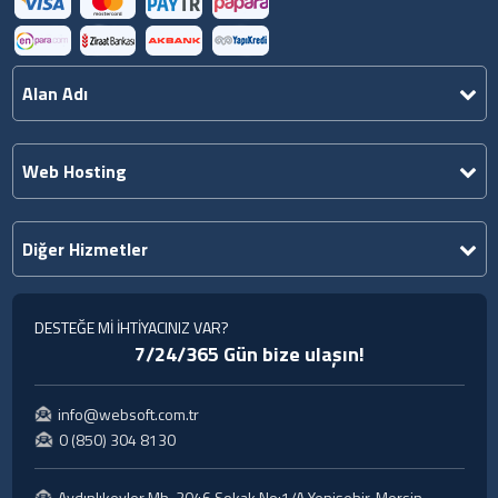
Alan Adı
Web Hosting
Diğer Hizmetler
DESTEĞE Mİ İHTİYACINIZ VAR?
7/24/365 Gün bize ulaşın!
info@websoft.com.tr
0 (850) 304 8130
Aydınlıkevler Mh. 2046 Sokak No:1/A Yenişehir, Mersin