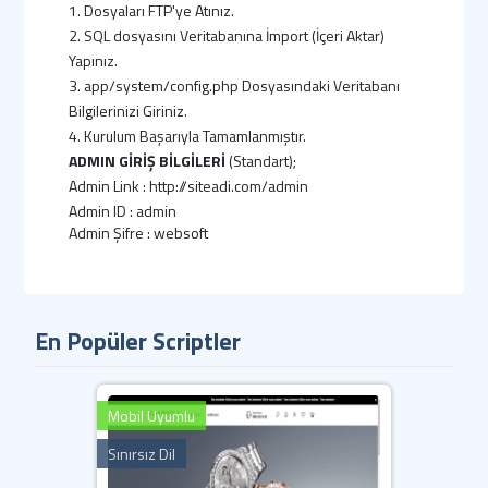
1. Dosyaları FTP'ye Atınız.
2. SQL dosyasını Veritabanına İmport (İçeri Aktar)
Yapınız.
3. app/system/config.php Dosyasındaki Veritabanı
Bilgilerinizi Giriniz.
4. Kurulum Başarıyla Tamamlanmıştır.
ADMIN GİRİŞ BİLGİLERİ
(Standart);
Admin Link : http://siteadi.com/admin
Admin ID : admin
Admin Şifre : websoft
ÖNEMLİ;
Yazılımımız en düşük 5.6 PHP sürümü ile çalışmaktadır.
Sunucunuzda güncel IONCUBE yüklü olmalıdır.
İletişim formları, SMTP bilgilerini girmediğiniz taktirde
En Popüler Scriptler
çalışmaz.
Mobil Uyumlu
Sınırsız Dil