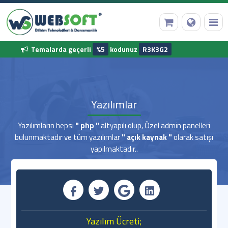
Temalarda geçerli
%5
kodunuz
R3K3G2
Anasayfa
Yazılımlar
Alan Adı Tescili
Yazılımların hepsi
" php "
altyapılı olup, Özel admin panelleri
bulunmaktadır ve tüm yazılımlar
" açık kaynak "
olarak satışı
Web Hosting
yapılmaktadır..
Hazır Yazılımlar
Diğer Hizmetler
Kurumsal Bilgilerimiz
Yazılım Ücreti;