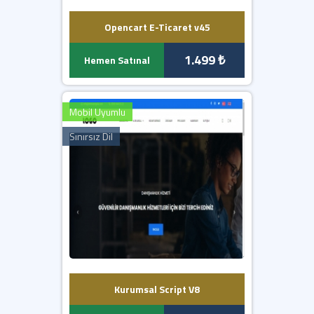
Opencart E-Ticaret v45
1.499 ₺
Hemen Satınal
Mobil Uyumlu
Sınırsız Dil
Kurumsal Script V8